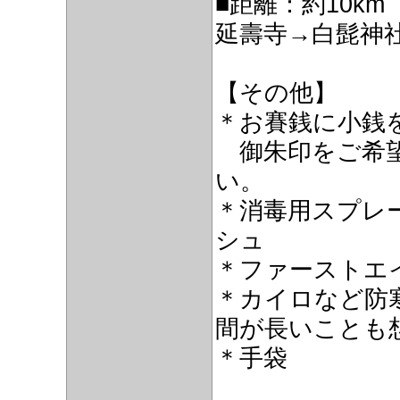
■距離：約10km
延壽寺→白髭神
【その他】
＊お賽銭に小銭
御朱印をご希望
い。
＊消毒用スプレ
シュ
＊ファーストエイ
＊カイロなど防
間が長いことも
＊手袋